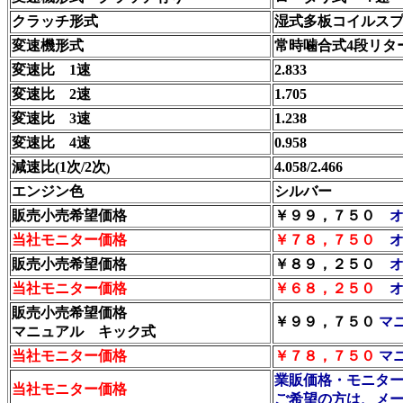
クラッチ形式
湿式多板コイルス
変速機形式
常時噛合式4段リタ
変速比 1速
2.833
変速比 2速
1.705
変速比 3速
1.238
変速比 4速
0.958
減速比(1次/2次
4.058/2.466
)
エンジン色
シルバー
販売小売希望価格
￥９９，７５０
当社モニター価格
￥７８，７５０
販売小売希望価格
￥８９，２５０
当社モニター価格
￥６８，２５０
販売小売希望価格
￥９９，７５０
マ
マニュアル キック式
当社モニター価格
￥
７８，７５０
マ
業販価格・モニタ
当社モニター価格
ご希望の方は、メ