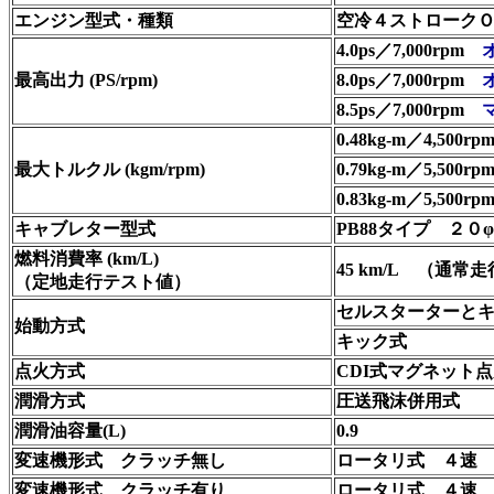
エンジン型式・種類
空冷４ストロークＯＨ
4.0ps／7,000rpm
最高出力 (PS/rpm)
8.0ps／7,000rpm
8.5ps／7,000rpm
0.48kg-m／4,500r
最大トルクル (kgm/rpm)
0.79kg-m／5,500r
0.83kg-m／5,500rp
キャブレター型式
PB88タイプ
２０φ
燃料消費率 (km/L)
45 km/L
（通常走
（定地走行テスト値）
セルスターターと
始動方式
キック式
点火方式
CDI式マグネット
潤滑方式
圧送飛沫併用式
潤滑油容量(L)
0.9
変速機形式 クラッチ無し
ロータリ式 ４速
変速機形式 クラッチ有り
ロータリ式 ４速