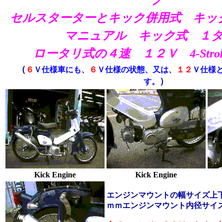
プ
セルスターターとキック併用式 キッ
マニュアル キック式 １
ロータリ式
の４速
１２Ｖ 4-Strok
（
６
Ｖ仕様車にも、
６
Ｖ仕様の状態、又は、
１２
Ｖ仕様
）
す。
Kick Engine
Kick Engine
エンジンマウントの幅サイズ
上
ｍｍ
エンジンマウント内径サイ