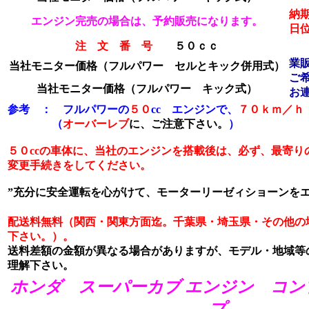
納
エンジン完売の場合は、予約販売になります。
日
注 文 番 号
５０ｃｃ
業
当社モニター価格（フルパワー セルとキック併用式）
ご
当社モニター価格
（フルパワー キック式）
お
参考 ： フルパワーの
５０
cc エンジンで、
７０ｋｍ／ｈ
（
オーバーレブ
に、ご注意下さい。
）
５０ccの車体に、当社のエンジンを搭載後は、必ず、最寄り
変更手続きをしてください。
”充分に安全運転を心がけて、モーターリーゼィショーンをエ
配送料無料（関西・関東方面迄。千葉県・埼玉県・その他の
下さい。）。
送料差額の金額が異なる場合がありますが、モデル・地域等
理解下さい。
ホンダ スーパーカブ エンジン コン