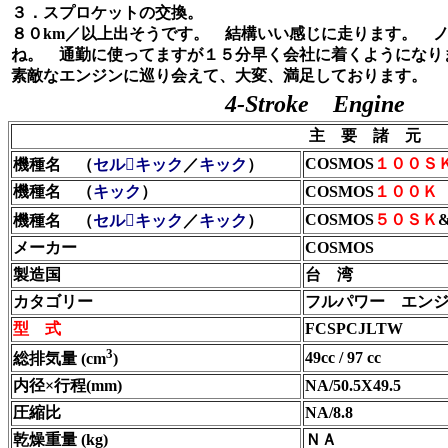
３．スプロケットの交換。
８０km／以上出そうです。 結構いい感じに走ります。 
ね。 通勤に使ってますが１５分早く会社に着くようになり
素敵なエンジンに巡り会えて、大変、満足しております。
4-Stroke Engine
主 要 諸 元
COSMOS
１００Ｓ
機種名 （
セルキック
／
キック
）
機種名 （
キック
）
COSMOS
１００Ｋ
COSMOS
５０ＳＫ
機種名 （
セルキック
／
キック
）
メーカー
COSMOS
製造国
台 湾
カタゴリー
フルパワー エン
型 式
FCSPCJLTW
3
49cc / 97 cc
総排気量 (cm
)
内径×行程(mm)
NA/50.5X49.5
圧縮比
NA/8.8
乾燥重量 (kg)
ＮＡ