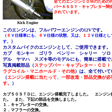
全てのエンジンＣＯＭのための
バーＡＳＳＹ・
キャブレター関
されています。
Kick Engine
このエンジンは、フルパワーエンジンの12Vです。
（
６
Ｖ仕様車にも、
６
Ｖ仕様の状態、又は、
１２
Ｖ仕様とし
）
す。
カスタムバイクのエンジンとして、ご使用できます。
カブ モンキー ゴリラ ベンリー シャリー ソロ
デル ヤマハ スズキ等のモデルにも、簡単に搭載で
写真掲載部品（
ステップバー・キャブレター・ＣＤＩ
ラグコイル・マニホールド・その他
）は、全て付いて
（
エンジン搭載に当たって、一部改造・部品交換が必
す。
）
カブ５０ＳＴＤに、エンジン搭載完了しました。 エンジン
た。 また、下記の部品を交換しました。
１．キャブレターの交換。
２．マフラーの交換。