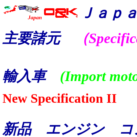
Ｊａｐ
Japan
主要諸元
（Specific
輸入車
(Import moto
New Specification II
新品 エンジン コ