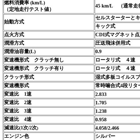
燃料消費率 (km/L)
45 km/L
（通常走
（定地走行テスト値）
セルスターターと
始動方式
キック式
点火方式
CDI式マグネット
潤滑方式
圧送飛沫併用式
潤滑油容量(L)
0.9
変速機形式 クラッチ無し
ロータリ式 ４速
変速機形式 クラッチ有り
ロータリ式 ４速
クラッチ形式
湿式多板コイルス
変速機形式
常時噛合式4段リタ
変速比 1速
2.833
変速比 2速
1.705
変速比 3速
1.238
変速比 4速
0.958
減速比(1次/2次
4.058/2.466
)
エンジン色
シルバー