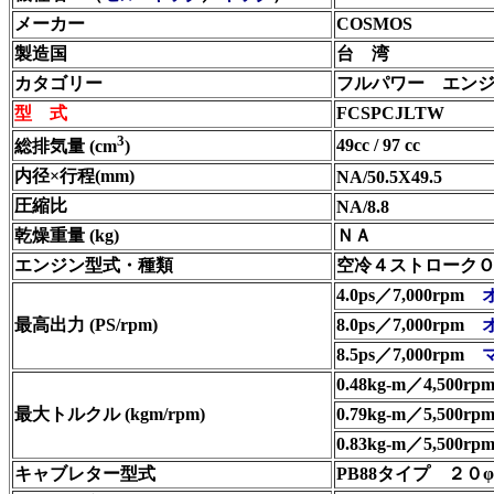
メーカー
COSMOS
製造国
台 湾
カタゴリー
フルパワー エン
型 式
FCSPCJLTW
3
49cc / 97 cc
総排気量 (cm
)
内径×行程(mm)
NA/50.5X49.5
圧縮比
NA/8.8
乾燥重量 (kg)
ＮＡ
エンジン型式・種類
空冷４ストロークＯＨ
4.0ps／7,000rpm
最高出力 (PS/rpm)
8.0ps／7,000rpm
8.5ps／7,000rpm
0.48kg-m／4,500r
最大トルクル (kgm/rpm)
0.79kg-m／5,500r
0.83kg-m／5,500rp
キャブレター型式
PB88タイプ
２０φ