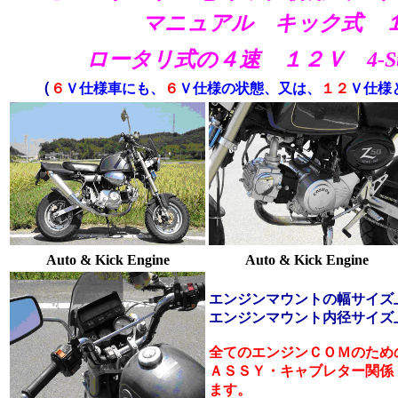
マニュアル キック式 
ロータリ式
の４速
１２Ｖ 4-Str
（
６
Ｖ仕様車にも、
６
Ｖ仕様の状態、又は、
１２
Ｖ仕様
Auto & Kick Engine
Auto & Kick Engine
エンジンマウントの幅サイズ
エンジンマウント内径サイズ
全てのエンジンＣＯＭのため
ＡＳＳＹ・
キャブレター関係
ます。