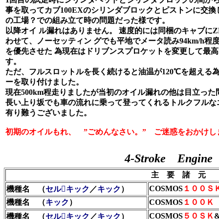
事を取ってカブ100EXのシリンダブロックとピストンに交換
の工場？での組み立て時の問題だった様です。
以降オイ ル漏れはありません。 速度的には同梱のキャブにZ
わせて、ノーセッティン グでも平地でメータ読み94km/h
を優先させた 為現在はドリブンスプロケットを変更して最高で
す。
ただ、フルスロットルを長く続けると油温が120℃を超える
ーを取り付けました。
現在500km程走りましたが当初のオイル漏れの他は目立った
長い上り坂でも車の流れに乗って登ってくれるトルクフルな
有り難うございました。
初期のオイルもれ、 ”ごめんなさい。” ご迷惑をおかけし
4-Stroke Engine
主 要 諸 元
COSMOS
１００Ｓ
機種名 （
セルキック
／
キック
）
機種名 （
キック
）
COSMOS
１００Ｋ
COSMOS
５０ＳＫ
機種名 （
セルキック
／
キック
）