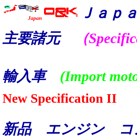
Ｊａｐ
Japan
主要諸元
（Specific
輸入車
(Import moto
New Specification II
新品 エンジン コ