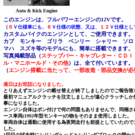
Auto & Kick Engine
このエンジンは、フルパワーエンジンの12Vです。
（
６
Ｖ仕様車にも、
６
Ｖ仕様の状態、又は、
１２
Ｖ仕様とし
カスタムバイクのエンジンとして、ご使用できます。
カブ モンキー ゴリラ ベンリー シャリー ソロ
マハ スズキ等のモデルにも、簡単に搭載できます。
写真掲載部品（
ステップバー・キャブレター・ＣＤＩ
ル・マニホールド・その他
）は、全て付いています。
（
エンジン搭載に当たって、一部改造・部品交換が必
過日はお世話になりました。
とりあえずエンジンの載せ替えが終了しましたのでご報告致
最初マニュアルクラッチを注文しましたが遠心クラッチしか
事になりました。
エンジン自体はポン付けで何の問題もありませんで、同梱さ
ース車両(1992年型モンキー)の物をそのまま使用しました。
車両自体は通勤に使用する為夜間走行も前提としていたので
した。
1回目の試走時にシリンダヘッドとシリンダブロックの間から