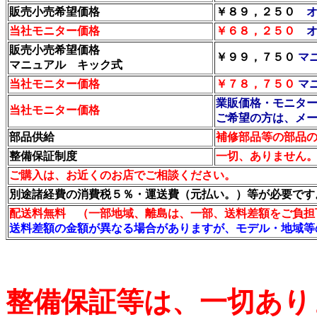
販売小売希望価格
￥８９，２５０
当社モニター価格
￥６８，２５０
販売小売希望価格
￥９９，７５０
マ
マニュアル キック式
当社モニター価格
￥
７８，７５０
マ
業販価格・モニタ
当社モニター価格
ご希望の方は、メ
部品供給
補修部品等の部品
整備保証制度
一切、ありません
ご購入は、お近くのお店でご相談ください。
別途諸経費の消費税５％・運送費（元払い。）等が必要です
配送料無料 （一部地域、離島は、一部、送料差額をご負担
送料差額の金額が異なる場合がありますが、モデル・地域等
整備保証等は、一切あり