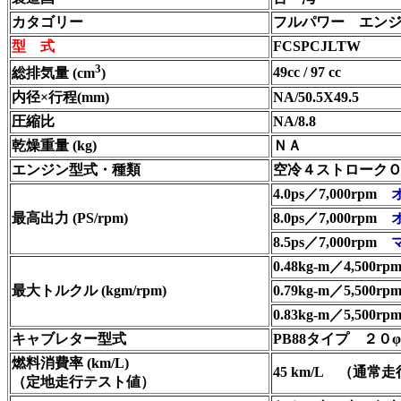
カタゴリー
フルパワー エン
型 式
FCSPCJLTW
3
49cc / 97 cc
総排気量 (cm
)
内径×行程(mm)
NA/50.5X49.5
圧縮比
NA/8.8
乾燥重量 (kg)
ＮＡ
エンジン型式・種類
空冷４ストロークＯＨ
4.0ps／7,000rpm
最高出力 (PS/rpm)
8.0ps／7,000rpm
8.5ps／7,000rpm
0.48kg-m／4,500r
最大トルクル (kgm/rpm)
0.79kg-m／5,500r
0.83kg-m／5,500rp
キャブレター型式
PB88タイプ
２０φ
燃料消費率 (km/L)
45 km/L
（通常走
（定地走行テスト値）