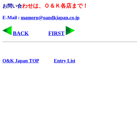
わせは、Ｏ＆Ｋ各店まで！
お問い合
E-Mail :
mamoru@oandkjapan.co.jp
BACK
FIRST
O&K Japan TOP
Entry List