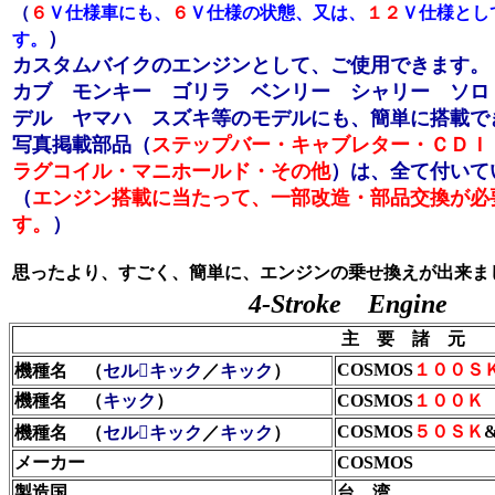
（
６
Ｖ仕様車にも、
６
Ｖ仕様の状態、又は、
１２
Ｖ仕様とし
）
す。
カスタムバイクのエンジンとして、ご使用できます。
カブ モンキー ゴリラ ベンリー シャリー ソロ
デル ヤマハ スズキ等のモデルにも、簡単に搭載で
写真掲載部品（
ステップバー・キャブレター・ＣＤＩ
ラグコイル・マニホールド・その他
）は、全て付いて
（
エンジン搭載に当たって、一部改造・部品交換が必
す。
）
思ったより、すごく、簡単に、エンジンの乗せ換えが出来ま
4-Stroke Engine
主 要 諸 元
COSMOS
１００Ｓ
機種名 （
セルキック
／
キック
）
機種名 （
キック
）
COSMOS
１００Ｋ
COSMOS
５０ＳＫ
機種名 （
セルキック
／
キック
）
メーカー
COSMOS
製造国
台 湾