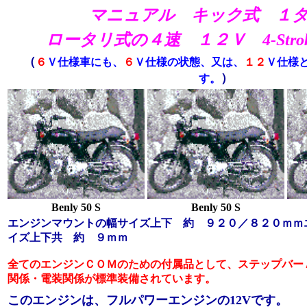
マニュアル キック式 １
ロータリ式
の４速
１２Ｖ 4-Strok
（
６
Ｖ仕様車にも、
６
Ｖ仕様の状態、又は、
１２
Ｖ仕様
）
す。
Benly 50 S
Benly 50 S
エンジンマウントの幅サイズ
上下 約 ９２０／８２０ｍｍ
イズ
上下共 約 ９ｍｍ
全てのエンジンＣＯＭのための付属品として、ステップバー
関係・電装関係が標準装備されています。
このエンジンは、フルパワーエンジンの12Vです。