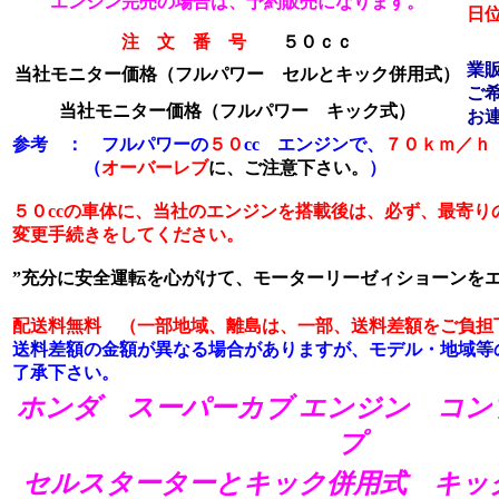
エンジン完売の場合は、予約販売になります。
日
注 文 番 号
５０ｃｃ
業
当社モニター価格（フルパワー セルとキック併用式）
ご
当社モニター価格
（フルパワー キック式）
お
参考 ： フルパワーの
５０
cc エンジンで、
７０ｋｍ／ｈ
（
オーバーレブ
に、ご注意下さい。
）
５０ccの車体に、当社のエンジンを搭載後は、必ず、最寄り
変更手続きをしてください。
”充分に安全運転を心がけて、モーターリーゼィショーンをエ
配送料無料 （一部地域、離島は、一部、送料差額をご負担
送料差額の金額が異なる場合がありますが、モデル・地域等
了承下さい。
ホンダ スーパーカブ エンジン コン
プ
セルスターターとキック併用式 キッ