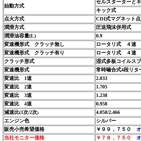
セルスターターと
始動方式
キック式
点火方式
CDI式マグネット
潤滑方式
圧送飛沫併用式
潤滑油容量(L)
0.9
変速機形式 クラッチ無し
ロータリ式 ４速
変速機形式 クラッチ有り
ロータリ式 ４速
クラッチ形式
湿式多板コイルス
変速機形式
常時噛合式4段リタ
変速比 1速
2.833
変速比 2速
1.705
変速比 3速
1.238
変速比 4速
0.958
減速比(1次/2次
4.058/2.466
)
エンジン色
シルバー
販売小売希望価格
￥９９，７５０
当社モニター価格
￥７８，７５０