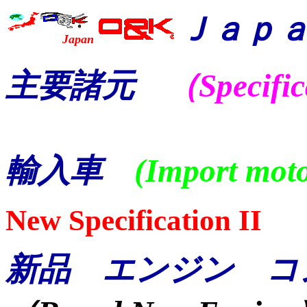
Ｊａｐ
Japan
主要諸元
（Specific
輸入車
(Import moto
New Specification II
新品 エンジン コ