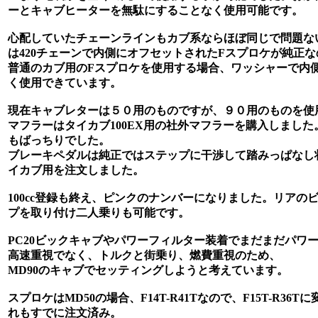
ーとキャブヒーターを無駄にすることなく使用可能です。
心配していたチェーンラインもカブ系ならほぼ同じで問題ない
は420チェーンで内側にオフセットされたFスプロケが純正な
普通のカブ用のFスプロケを使用する場合、ワッシャーで内
く使用できています。
現在キャブレターは５０用のものですが、９０用のものを使
マフラーはタイカブ100EX用の社外マフラーを購入しまし
もばっちりでした。
ブレーキペダルは純正ではステップに干渉して踏みっぱなし
イカブ用を注文しました。
100cc登録も終え、ピンクのナンバーになりました。リアの
プを取り付け二人乗りも可能です。
PC20ビックキャブやパワーフィルター装着でまだまだパワ
高速重視でなく、トルクと街乗り、燃費重視のため、
MD90のキャブでセッティングしようと考えています。
スプロケはMD50の場合、F14T-R41Tなので、F15T-R36
れもすでに注文済み。