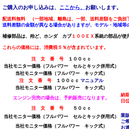
ご購入のお申し込みは、
ここから、
お願いします。
配送料無料 （一部地域、離島は、一部、送料差額をご負担
送料差額の金額が異なる場合がありますが、モデル・地域等
補修部品は、殆ど、ホンダ カブ
１００ＥＸ
系統の部品が使
これらの価格には、消費税５％が含まれています。
注 文 番 号
１００ｃｃ
当社モニター価格（フルパワー セルとキック併用式）
当社モニター価格
（フルパワー キック式）
注 文 番 号
１００ｃｃ
マニュアル
当社モニター価格
（フルパワー キック式）
納
エンジン完売の場合は、予約販売になります。
日
注 文 番 号
５０ｃｃ
業
当社モニター価格（フルパワー セルとキック併用式）
ご
当社モニター価格
（フルパワー キック式）
お