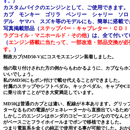
）
す。
カスタムバイクのエンジンとして、ご使用できます。
カブ モンキー ゴリラ ベンリー シャリー ソロ
デル ヤマハ スズキ等のモデルにも、簡単に搭載で
写真掲載部品（
ステップバー・キャブレター・ＣＤＩ
ラグコイル・マニホールド・その他
）は、全て付いて
（
エンジン搭載に当たって、一部改造・部品交換が必
す。
）
郵政カブ(MD50-V)にコスモスエンジン装着しました。
他の取り付けされた方の例からもわかるように、カブならホ
いいでしょう。
私のMD50にもポン付けで載せ代えることができました。
付属のステップやシフトペダル、キックペダル、キャブやCD
に乗り出すことができ大変満足しています。
MD50は普通のカブとは違い、配線が８本あります。グリッ
ターなるものの電源がジェネレーターから直接出ているため
しかしこのエンジンはホンダのコピーエンジンなのでなんとM
がベースごとフライホイールまでポンで移植できました。
つまり電装系を全くの純正で使用する事が可能でした。おか