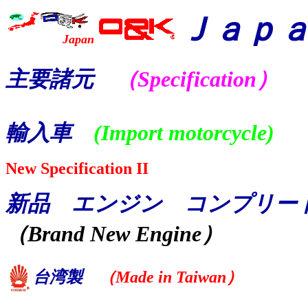
Ｊａｐ
Japan
主要諸元
（Specification）
輸入車
(Import motorcycle)
New Specification II
新品 エンジン コンプリー
（Brand New Engine）
台湾製
（Made in Taiwan）