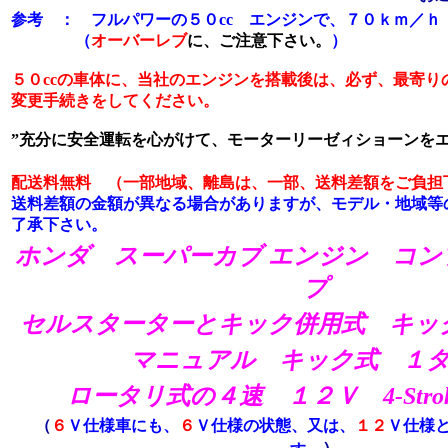
参考 ： フルパワーの５０cc エンジンで、７０ｋｍ／
（
オーバーレブ
に、ご注意下さい。
）
５０ccの車体に、当社のエンジンを搭載後は、必ず、最寄り
変更手続きをしてください。
”充分に安全運転を心がけて、モーターリーゼィショーンをエ
配送料無料 （一部地域、離島は、一部、送料差額をご負担
送料差額の金額が異なる場合がありますが、モデル・地域等
了承下さい。
ホンダ スーパーカブ エンジン コン
プ
セルスターターとキック併用式 キッ
マニュアル キック式 １
ロータリ式
の４速
１２Ｖ 4-Strok
（
６
Ｖ仕様車にも、
６
Ｖ仕様の状態、又は、
１２
Ｖ仕様