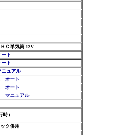
Ｃ単気筒 12V
オート
オート
マニュアル
pm
オート
pm
オート
m
マニュアル
行時）
キック併用