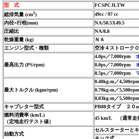
型 式
FCSPCJLTW
3
49cc / 97 cc
総排気量 (cm
)
内径×行程(mm)
NA/50.5X49.5
圧縮比
NA/8.8
乾燥重量 (kg)
ＮＡ
エンジン型式・種類
空冷４ストロークＯＨ
4.0ps／7,000rpm
最高出力 (PS/rpm)
8.0ps／7,000rpm
8.5ps／7,000rpm
0.48kg-m／4,500r
最大トルクル (kgm/rpm)
0.79kg-m／5,500r
0.83kg-m／5,500rp
キャブレター型式
PB88タイプ
２０φ
燃料消費率 (km/L)
45 km/L
（通常走
（定地走行テスト値）
セルスターターと
始動方式
キック式