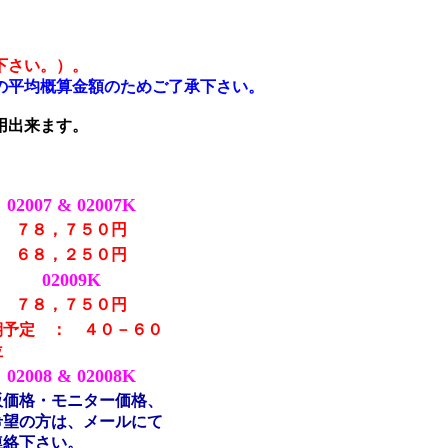
下さい。）。
の平均概算金額のためご了承下さい。
用出来ます。
02007 & 02007K
７８，７５０円
６８，２５０円
02009K
７８，７５０円
期予定 ： ４０－６０
位
02008 & 02008K
販価格・モニター価格、
希望の方は、メールにて
連絡下さい。