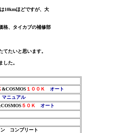
10kmほどですが、大
価格、タイカブの補修部
たてたいと思います。
ました。
Ｋ
&COSMOS
１００Ｋ
オート
マニュアル
&COSMOS
５０Ｋ
オート
ジン コンプリート