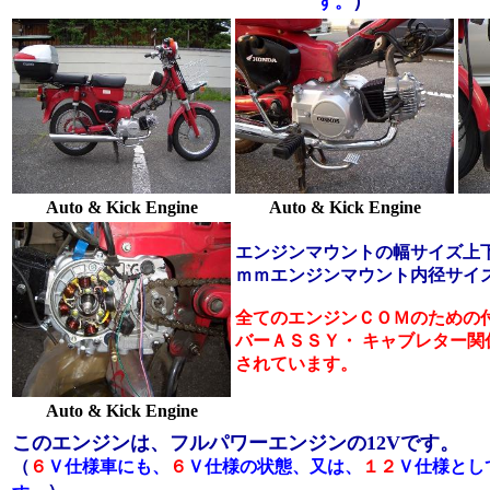
）
す。
Auto & Kick Engine
Auto & Kick Engine
エンジンマウントの幅サイズ
上
ｍｍ
エンジンマウント内径サイ
全てのエンジンＣＯＭのための
バーＡＳＳＹ・
キャブレター関
されています。
Auto & Kick Engine
このエンジンは、フルパワーエンジンの12Vです。
（
６
Ｖ仕様車にも、
６
Ｖ仕様の状態、又は、
１２
Ｖ仕様とし