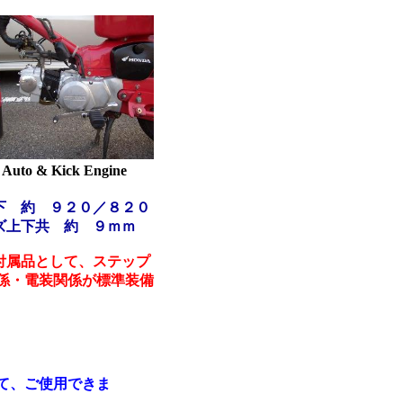
Auto & Kick Engine
下 約 ９２０／８２０
ズ
上下共 約 ９ｍｍ
付属品として、ステップ
係・電装関係が標準装備
て、ご使用できま