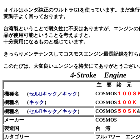
オイルはホンダ純正のウルトラG1を使っています。まだ走行は
変調子よく回っております。
台湾製ということで耐久性に不安はありますが、エンジンの
品が使用可能ということを考えますと、
十分実用になるものと感じています。
きっちりメンテナンスしてコスモスエンジン最長記録を打ち
このたびは、大変良いエンジンを格安にてありがとうござい
4-Stroke Engine
主 要 諸 元
COSMOS
１００Ｓ
機種名 （
セルキック
／
キック
）
機種名 （
キック
）
COSMOS
１００Ｋ
COSMOS
５０ＳＫ
機種名 （
セルキック
／
キック
）
メーカー
COSMOS
製造国
台 湾
カタゴリー
フルパワー エン