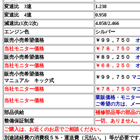
変速比 3速
1.238
変速比 4速
0.958
減速比(1次/2次
4.058/2.466
)
エンジン色
シルバー
販売小売希望価格
￥９９，７５０
当社モニター価格
￥７８，７５０
販売小売希望価格
￥８９，２５０
当社モニター価格
￥６８，２５０
販売小売希望価格
￥９９，７５０
マ
マニュアル キック式
当社モニター価格
￥
７８，７５０
マ
業販価格・モニタ
当社モニター価格
ご希望の方は、メ
部品供給
補修部品等の部品
整備保証制度
一切、ありません
ご購入は、お近くのお店でご相談ください。
別途諸経費の消費税５％・運送費（元払い。）等が必要です