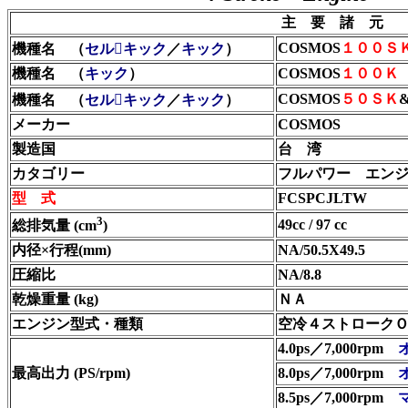
主 要 諸 元
COSMOS
１００Ｓ
機種名 （
セルキック
／
キック
）
機種名 （
キック
）
COSMOS
１００Ｋ
COSMOS
５０ＳＫ
機種名 （
セルキック
／
キック
）
メーカー
COSMOS
製造国
台 湾
カタゴリー
フルパワー エン
型 式
FCSPCJLTW
3
49cc / 97 cc
総排気量 (cm
)
内径×行程(mm)
NA/50.5X49.5
圧縮比
NA/8.8
乾燥重量 (kg)
ＮＡ
エンジン型式・種類
空冷４ストロークＯＨ
4.0ps／7,000rpm
最高出力 (PS/rpm)
8.0ps／7,000rpm
8.5ps／7,000rpm