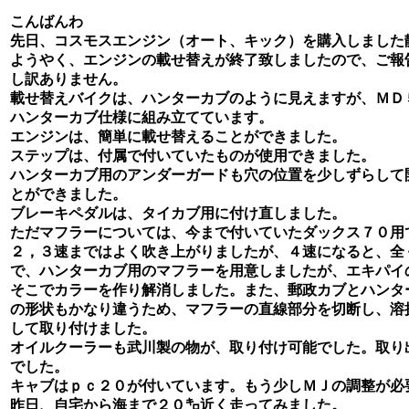
こんばんわ
先日、コスモスエンジン（オート、キック）を購入しました
ようやく、エンジンの載せ替えが終了致しましたので、ご報
し訳ありません。
載せ替えバイクは、ハンターカブのように見えますが、ＭＤ
ハンターカブ仕様に組み立てています。
エンジンは、簡単に載せ替えることができました。
ステップは、付属で付いていたものが使用できました。
ハンターカブ用のアンダーガードも穴の位置を少しずらして
とができました。
ブレーキペダルは、タイカブ用に付け直しました。
ただマフラーについては、今まで付いていたダックス７０用
２，３速まではよく吹き上がりましたが、４速になると、全
で、ハンターカブ用のマフラーを用意しましたが、エキパイ
そこでカラーを作り解消しました。また、郵政カブとハンタ
の形状もかなり違うため、マフラーの直線部分を切断し、溶
して取り付けました。
オイルクーラーも武川製の物が、取り付け可能でした。取り
でした。
キャブはｐｃ２０が付いています。もう少しＭＪの調整が必
昨日、自宅から海まで２０㌔近く走ってみました。