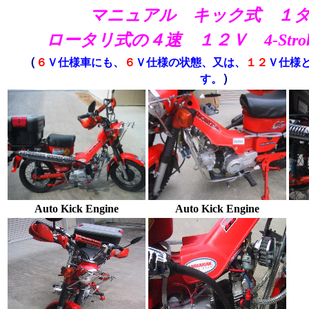
マニュアル キック式 １
ロータリ式
の４速
１２Ｖ 4-Strok
（
６
Ｖ仕様車にも、
６
Ｖ仕様の状態、又は、
１２
Ｖ仕様
）
す。
Auto Kick Engine
Auto Kick Engine