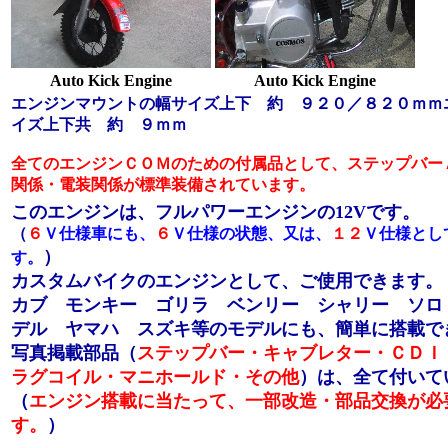
Auto Kick Engine
Auto Kick Engine
エンジンマウントの幅サイズ上下 約 ９２０／８２０ｍｍ
イズ上下共 約 ９ｍｍ
全てのエンジンＣＯＭのための付属品として、ステップバー
関係・電装関係が標準装備されています。
このエンジンは、フルパワーエンジンの12Vです。
（
６
Ｖ仕様車にも、
６
Ｖ仕様の状態、又は、
１２
Ｖ仕様とし
）
す。
カスタムバイクのエンジンとして、ご使用できます。
カブ モンキー ゴリラ ベンリー シャリー ソロ
デル ヤマハ スズキ等のモデルにも、簡単に搭載で
写真掲載部品（
ステップバー・キャブレター・ＣＤＩ
ラグコイル・マニホールド・その他
）は、全て付いて
（
エンジン搭載に当たって、一部改造・部品交換が必
す。
）