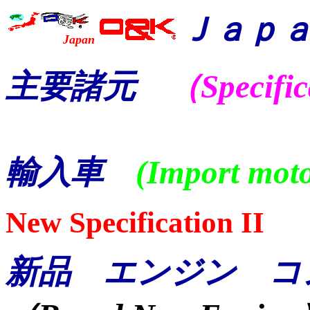
Ｊａｐ
Japan
主要諸元
（Specific
輸入車
(Import moto
New Specification II
新品 エンジン コ