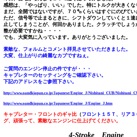
感想は、「やっぱり、いい」でした。特にトルクが大きくな
まだ、全開ではないですが、７０㌔くらいはすぐにのびてい
ただ、信号等で止まるときに、シフトダウンしていくと１速
止してしまうことが、何回かありました。クラッチでしょう
整が必要ですかね・・・・
でも、大変気に入っています。ありがとうございました。
素敵な、フォルムとコメント拝見させていただきました。
大変、仕上がりの綺麗なカブですねぇ。
ご質問のエンジン停止の件ですが・・・
キャブレターのセッティングをご確認下さい。
下記のアドレスをご参照下さい。
http://www.oandkjapan.co.jp/Japanese/Engine_J/Nishitani_CUB/Nishitani_
http://www.oandkjapan.co.jp/Japanese/Engine_J/Engine_J.htm
キャブレター・フロントのギャ比
（
フロント１５Ｔ、リア３
グ、頑張って、素敵なエンジンに仕上げてください。
4-Stroke Engine