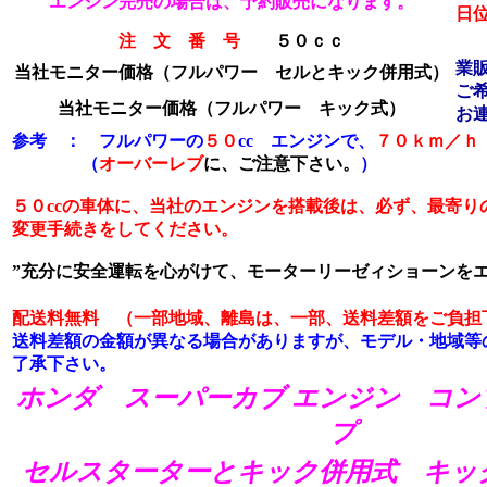
エンジン完売の場合は、予約販売になります。
日
注 文 番 号
５０ｃｃ
業
当社モニター価格（フルパワー セルとキック併用式）
ご
当社モニター価格
（フルパワー キック式）
お
参考 ： フルパワーの
５０
cc エンジンで、
７０ｋｍ／ｈ
（
オーバーレブ
に、ご注意下さい。
）
５０ccの車体に、当社のエンジンを搭載後は、必ず、最寄り
変更手続きをしてください。
”充分に安全運転を心がけて、モーターリーゼィショーンをエ
配送料無料 （一部地域、離島は、一部、送料差額をご負担
送料差額の金額が異なる場合がありますが、モデル・地域等
了承下さい。
ホンダ スーパーカブ エンジン コン
プ
セルスターターとキック併用式 キッ