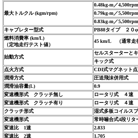
0.48kg-m／4,500r
最大トルクル (kgm/rpm)
0.79kg-m／5,500r
0.83kg-m／5,500rp
キャブレター型式
PB88タイプ
２０φ
燃料消費率 (km/L)
45 km/L
（通常走
（定地走行テスト値）
セルスターターと
始動方式
キック式
点火方式
CDI式マグネット
潤滑方式
圧送飛沫併用式
潤滑油容量(L)
0.9
変速機形式 クラッチ無し
ロータリ式 ４速
変速機形式 クラッチ有り
ロータリ式 ４速
クラッチ形式
湿式多板コイルス
変速機形式
常時噛合式4段リタ
変速比 1速
2.833
変速比 2速
1.705