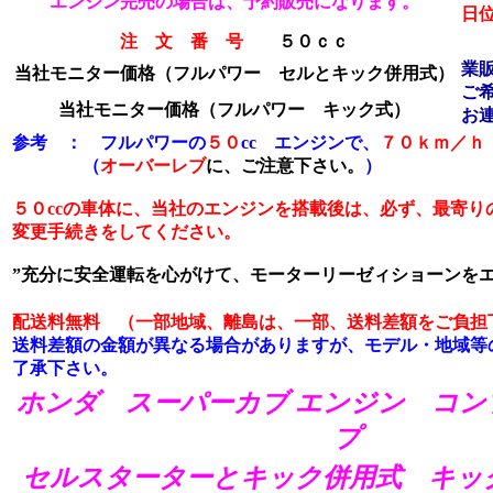
エンジン完売の場合は、予約販売になります。
日
注 文 番 号
５０ｃｃ
業
当社モニター価格（フルパワー セルとキック併用式）
ご
当社モニター価格
（フルパワー キック式）
お
参考 ： フルパワーの
５０
cc エンジンで、
７０ｋｍ／ｈ
（
オーバーレブ
に、ご注意下さい。
）
５０ccの車体に、当社のエンジンを搭載後は、必ず、最寄り
変更手続きをしてください。
”充分に安全運転を心がけて、モーターリーゼィショーンをエ
配送料無料 （一部地域、離島は、一部、送料差額をご負担
送料差額の金額が異なる場合がありますが、モデル・地域等
了承下さい。
ホンダ スーパーカブ エンジン コン
プ
セルスターターとキック併用式 キッ