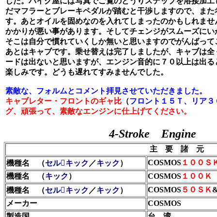
した。バイク屋には写真でご覧のとうりステップを溶接加工
だマフラーとブレーキペダルが踏むと干渉しますので、また
す。あとオイルを固めなのを入れてしまったのかもしれませ
かかりが悪い事があります。そしてチェンジがスムーズにい
そこは自分で慣れていくしか無いと思いますのでがんばって
あとはキャブです。乗せ替えは完了しましたが、キャブは全
ードは出ないと思いますが、エンジン音的に７０以上は出る
楽しみです。どうも遅れてすみませんでした。
素敵な、フォルムとコメント拝見させていただきました。
キャブレター・フロントのギャ比
（
フロント１５Ｔ、リア３
グ、頑張って、素敵なエンジンに仕上げてください。
4-Stroke Engine
主 要 諸 元
COSMOS
１００Ｓ
機種名 （
セルキック
／
キック
）
機種名 （
キック
）
COSMOS
１００Ｋ
COSMOS
５０ＳＫ
機種名 （
セルキック
／
キック
）
メーカー
COSMOS
製造国
台 湾