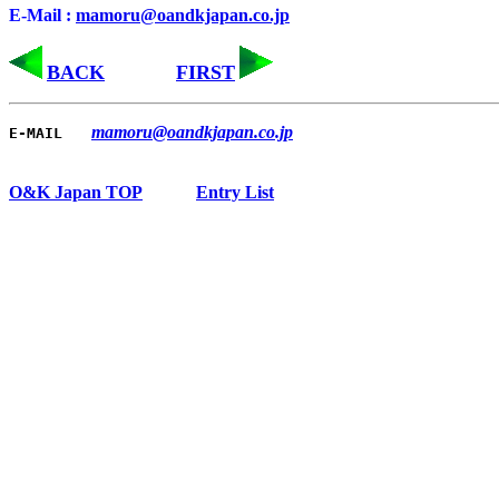
E-Mail :
mamoru@oandkjapan.co.jp
BACK
FIRST
mamoru@oandkjapan.co.jp
E-MAIL
O&K Japan TOP
Entry List