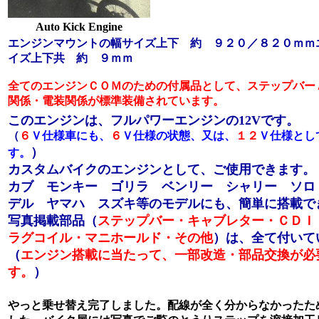
Auto Kick Engine
エンジンマウントの幅サイズ上下 約 ９２０／８２０ｍｍ
イズ上下共 約 ９ｍｍ
全てのエンジンＣＯＭのための付属品として、ステップバー
関係・電装関係が標準装備されています。
このエンジンは、フルパワーエンジンの12Vです。
（
６
Ｖ仕様車にも、
６
Ｖ仕様の状態、又は、
１２
Ｖ仕様とし
）
す。
カスタムバイクのエンジンとして、ご使用できます。
カブ モンキー ゴリラ ベンリー シャリー ソロ
デル ヤマハ スズキ等のモデルにも、簡単に搭載で
写真掲載部品（
ステップバー・キャブレター・ＣＤＩ
ラグコイル・マニホールド・その他
）は、全て付いて
（
エンジン搭載に当たって、一部改造・部品交換が必
す。
）
やっと乗せ替え完了しました。配線が全く分からなかったた