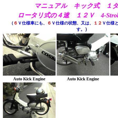
マニュアル キック式 １
ロータリ式
の４速
１２Ｖ 4-Strok
（
６
Ｖ仕様車にも、
６
Ｖ仕様の状態、又は、
１２
Ｖ仕様
）
す。
Auto Kick Engine
Auto Kick Engine