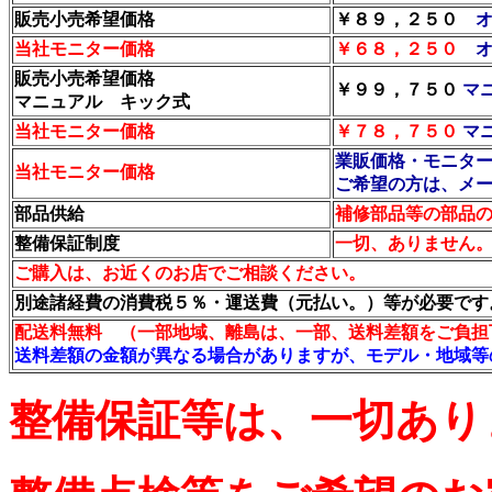
販売小売希望価格
￥８９，２５０
当社モニター価格
￥６８，２５０
販売小売希望価格
￥９９，７５０
マ
マニュアル キック式
当社モニター価格
￥
７８，７５０
マ
業販価格・モニタ
当社モニター価格
ご希望の方は、メ
部品供給
補修部品等の部品
整備保証制度
一切、ありません
ご購入は、お近くのお店でご相談ください。
別途諸経費の消費税５％・運送費（元払い。）等が必要です
配送料無料 （一部地域、離島は、一部、送料差額をご負担
送料差額の金額が異なる場合がありますが、モデル・地域等
整備保証等は、一切あり