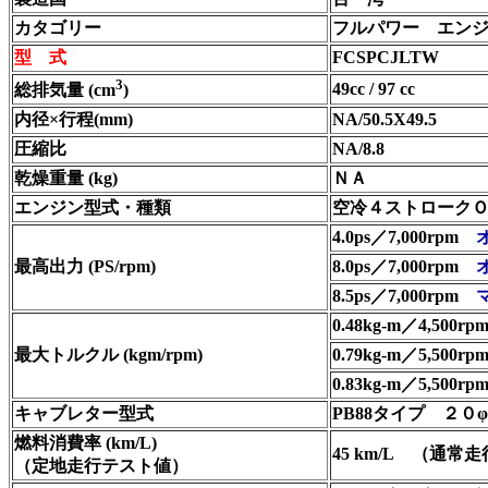
カタゴリー
フルパワー エン
型 式
FCSPCJLTW
3
49cc / 97 cc
総排気量 (cm
)
内径×行程(mm)
NA/50.5X49.5
圧縮比
NA/8.8
乾燥重量 (kg)
ＮＡ
エンジン型式・種類
空冷４ストロークＯＨ
4.0ps／7,000rpm
最高出力 (PS/rpm)
8.0ps／7,000rpm
8.5ps／7,000rpm
0.48kg-m／4,500r
最大トルクル (kgm/rpm)
0.79kg-m／5,500r
0.83kg-m／5,500rp
キャブレター型式
PB88タイプ
２０φ
燃料消費率 (km/L)
45 km/L
（通常走
（定地走行テスト値）