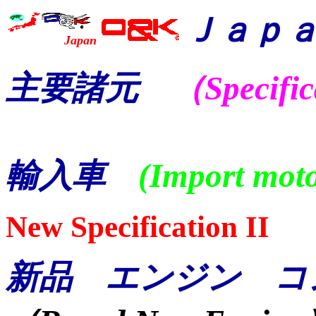
Ｊａｐ
Japan
主要諸元
（Specific
輸入車
(Import moto
New Specification II
新品 エンジン コ