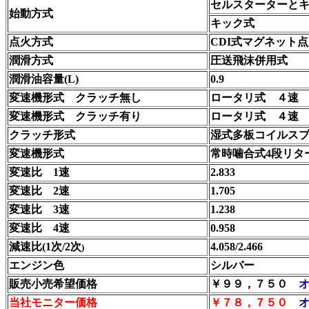
セルスターターと
始動方式
キック式
点火方式
CDI式マグネット
潤滑方式
圧送飛沫併用式
潤滑油容量(L)
0.9
変速機形式 クラッチ無し
ロータリ式 ４速
変速機形式 クラッチ有り
ロータリ式 ４速
クラッチ形式
湿式多板コイルス
変速機形式
常時噛合式4段リタ
変速比 1速
2.833
変速比 2速
1.705
変速比 3速
1.238
変速比 4速
0.958
減速比(1次/2次
4.058/2.466
)
エンジン色
シルバー
販売小売希望価格
￥９９，７５０
当社モニター価格
￥７８，７５０