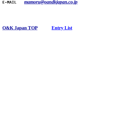
mamoru@oandkjapan.co.jp
E-MAIL
O&K Japan TOP
Entry List